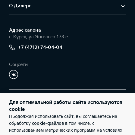
О Дилере
Адрес салонa
г. Курск, ул.Энгельса 173 е
+7 (4712) 74-04-04
Соцсети
Заказать звонок
Для оптимальной работы сайта используются
cookie
Продолжая использовать сайт, вы соглашаетесь на
© 2026 Юридические лица ООО «АвтоСтиль» (Фактический
обработку
cookie-файлов
в том числе, с
адрес: г. Курск, ул.Энгельса 173 е; Телефон: +7 (4712) 74-04-04;
использованием метрических программ на условиях
ИНН: 4632190586; ОГРН: 1144632005935), ООО «Киа Россия и