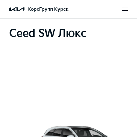
КорсГрупп Курск
Ceed SW Люкс