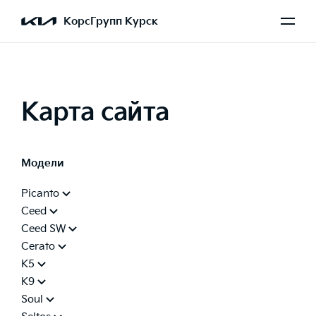
КорсГрупп Курск
Карта сайта
Модели
Picanto
Ceed
Ceed SW
Cerato
K5
K9
Soul