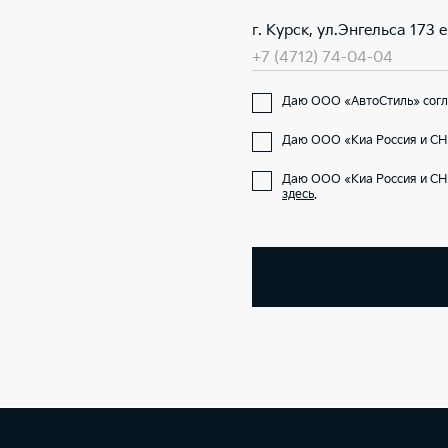
г. Курск, ул.Энгельса 173 е
+7 (4712) 74-04-04
Даю ООО «АвтоСтиль» согла
Даю ООО «Киа Россия и СНГ
Даю ООО «Киа Россия и СН
здесь
.