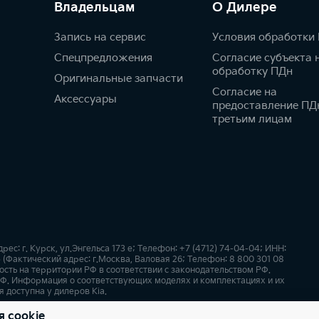
Владельцам
О Дилере
Запись на сервис
Условия обработки
Спецпредложения
Согласие субъекта 
обработку ПДн
Оригинальные запчасти
Согласие на
Аксессуары
предоставление ПД
третьим лицам
: г. Курск, ул.Энгельса 173 е; Телефон: +7 (4712) 74-04-04; ИНН:
(Фактический адрес: г.Москва, Валовая 26; Телефон: 8 800 301 08
сть на территории РФ в соответствии с законодательством РФ.
Ф. Информация о соответствующих моделях и комплектациях и их
 доступна у дилеров Kia.
я cookie
х
Карта сайта