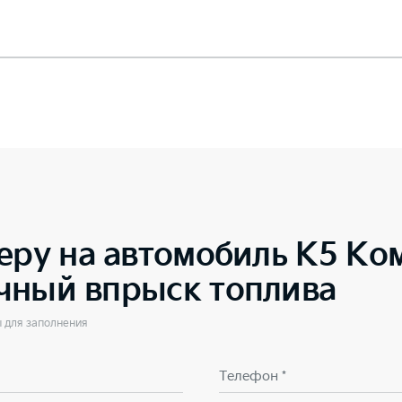
еру на автомобиль
K5 Ко
чный впрыск топлива
ы для заполнения
Телефон *