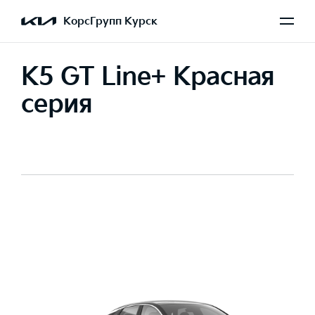
КорсГрупп Курск
K5 GT Line+ Красная
серия