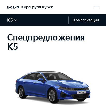
КорсГрупп Курск
K5
Комплектации
Спецпредложения
K5