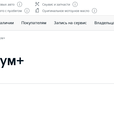
овых авто
Сервис и запчасти
то с пробегом
Оригинальное моторное масло
наличии
Покупателям
Запись на сервис
Владельц
ум+
иум+