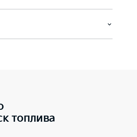
o
к топлива