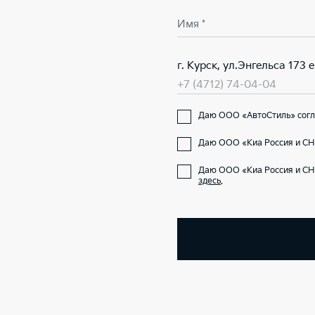
Имя *
г. Курск, ул.Энгельса 173 е
+7 (4712) 74-04-04
Даю ООО «АвтоСтиль» согла
Даю ООО «Киа Россия и СНГ
Даю ООО «Киа Россия и СН
здесь
.