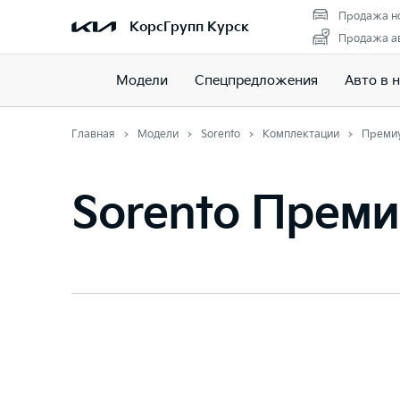
Продажа н
КорсГрупп Курск
Продажа ав
Модели
Спецпредложения
Авто в 
Главная
Модели
Sorento
Комплектации
Преми
Sorento Прем