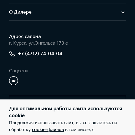
О Дилере
Адрес салонa
г. Курск, ул.Энгельса 173 е
+7 (4712) 74-04-04
Соцсети
Заказать звонок
Для оптимальной работы сайта используются
cookie
Продолжая использовать сайт, вы соглашаетесь на
© 2026 Юридические лица ООО «АвтоСтиль» (Фактический
обработку
cookie-файлов
в том числе, с
адрес: г. Курск, ул.Энгельса 173 е; Телефон: +7 (4712) 74-04-04;