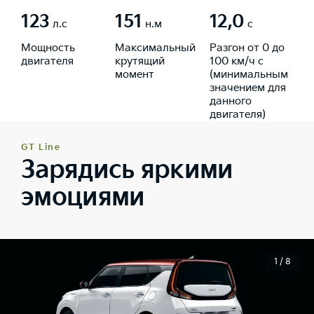
123
151
12,0
л.с
н.м
с
Мощность
Максимальный
Разгон от 0 до
двигателя
крутящий
100 км/ч с
момент
(минимальным
значением для
данного
двигателя)
GT Line
Зарядись яркими
эмоциями
1 / 8