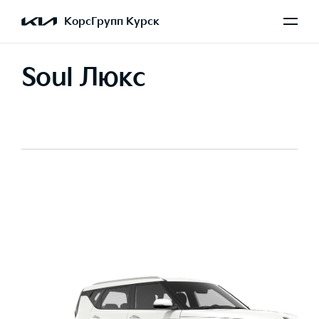
КорсГрупп Курск
Soul Люкс