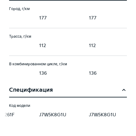
Город, г/км
177
177
Трасса, г/км
112
112
В комбинированном цикле, г/км
136
136
Спецификация
Код модели
5D261F
J7W5K8G1U
J7W5K8G1U