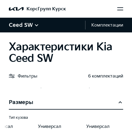
мат (6AT)
Робот (7DCT)
Робот (7DCT)
КорсГрупп Курск
Привод
Ceed SW
Комплектации
едний
Передний
Передний
Характеристики Kia
Время разгона 0-100 км/ч, с
Ceed SW
8,8
8,8
Фильтры
6 комплектаций
Расход топлива комбинированный, л/100 км
5,8
5,8
Размеры
Тип кузова
версал
Универсал
Универсал